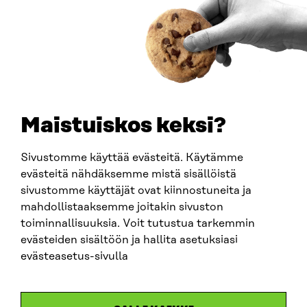
How to get to Sitra?
BUSINESS ID
0202132-3
TELEPHONE
+358 294 618 991
EMAIL
Maistuiskos keksi?
firstname.lastname@sitra.fi
sitra@sitra.fi
Sivustomme käyttää evästeitä. Käytämme
evästeitä nähdäksemme mistä sisällöistä
sivustomme käyttäjät ovat kiinnostuneita ja
SITRA ON SOCIAL MEDIA
mahdollistaaksemme joitakin sivuston
toiminnallisuuksia. Voit tutustua tarkemmin
LinkedIn
evästeiden sisältöön ja hallita asetuksiasi
Instagram
evästeasetus-sivulla
YouTube