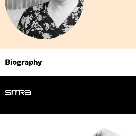
Biography
Sitra
ADDRESS
Itämerenkatu 11-13, PO Box 160,
00181 Helsinki