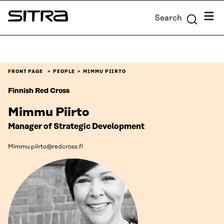
Skip to
Menu
Search
content
Sitra
↓
FRONT PAGE
PEOPLE
MIMMU PIIRTO
Finnish Red Cross
Mimmu Piirto
Manager of Strategic Development
Mimmu.piirto@redcross.fi