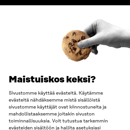
ADDRESS
Itämerenkatu 11-13, PO Box 160,
00181 Helsinki
How to get to Sitra?
BUSINESS ID
0202132-3
TELEPHONE
+358 294 618 991
EMAIL
Maistuiskos keksi?
firstname.lastname@sitra.fi
sitra@sitra.fi
Sivustomme käyttää evästeitä. Käytämme
evästeitä nähdäksemme mistä sisällöistä
sivustomme käyttäjät ovat kiinnostuneita ja
SITRA ON SOCIAL MEDIA
mahdollistaaksemme joitakin sivuston
toiminnallisuuksia. Voit tutustua tarkemmin
LinkedIn
evästeiden sisältöön ja hallita asetuksiasi