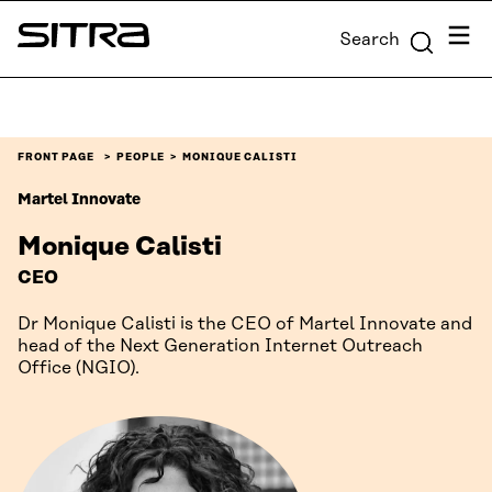
Skip to
Menu
Search
content
Sitra
↓
FRONT PAGE
PEOPLE
MONIQUE CALISTI
Martel Innovate
Monique Calisti
CEO
Dr Monique Calisti is the CEO of Martel Innovate and
head of the Next Generation Internet Outreach
Office (NGIO).