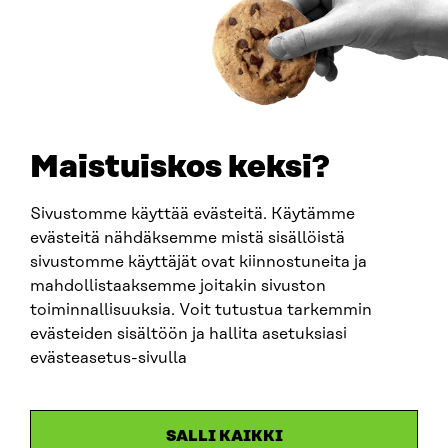
How to get to Sitra?
BUSINESS ID
0202132-3
TELEPHONE
+358 294 618 991
EMAIL
Maistuiskos keksi?
firstname.lastname@sitra.fi
sitra@sitra.fi
Sivustomme käyttää evästeitä. Käytämme
evästeitä nähdäksemme mistä sisällöistä
sivustomme käyttäjät ovat kiinnostuneita ja
SITRA ON SOCIAL MEDIA
mahdollistaaksemme joitakin sivuston
toiminnallisuuksia. Voit tutustua tarkemmin
LinkedIn
evästeiden sisältöön ja hallita asetuksiasi
Instagram
evästeasetus-sivulla
YouTube
SALLI KAIKKI