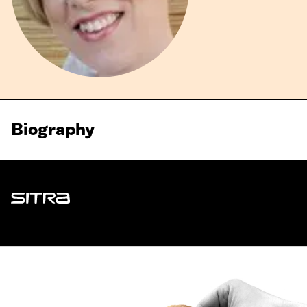
Biography
Sitra
ADDRESS
Itämerenkatu 11-13, PO Box 160,
00181 Helsinki