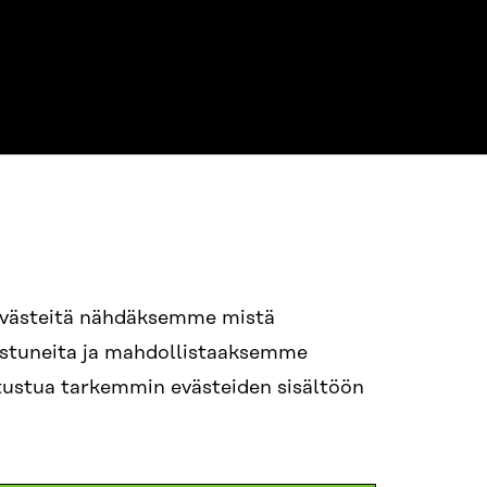
NE
94 618 991
evästeitä nähdäksemme mistä
nostuneita ja mahdollistaaksemme
tutustua tarkemmin evästeiden sisältöön
ame.lastname@sitra.fi
itra.fi