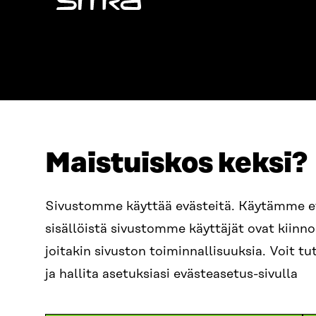
Sitra
Maistuiskos keksi?
ADDRESS
TELEPHO
Itämerenkatu 11-13, PO Box
+358 2
Sivustomme käyttää evästeitä. Käytämme 
160,
sisällöistä sivustomme käyttäjät ovat kiin
00181 Helsinki
EMAIL
joitakin sivuston toiminnallisuuksia. Voit 
How to get to Sitra?
firstn
BUSINESS ID
ja hallita asetuksiasi evästeasetus-sivulla
0202132-3
sitra@s