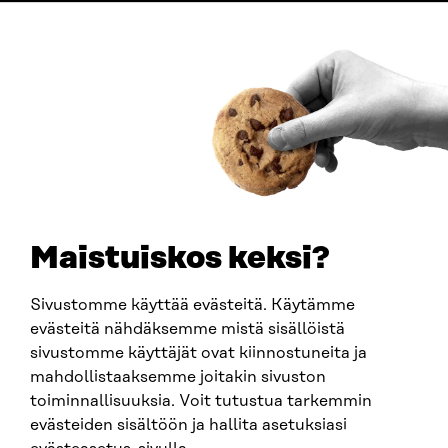
ADDRESS
Itämerenkatu 11-13, PO Box 160,
00181 Helsinki
How to get to Sitra?
BUSINESS ID
0202132-3
TELEPHONE
+358 294 618 991
EMAIL
Maistuiskos keksi?
firstname.lastname@sitra.fi
sitra@sitra.fi
Sivustomme käyttää evästeitä. Käytämme
evästeitä nähdäksemme mistä sisällöistä
sivustomme käyttäjät ovat kiinnostuneita ja
SITRA ON SOCIAL MEDIA
mahdollistaaksemme joitakin sivuston
toiminnallisuuksia. Voit tutustua tarkemmin
LinkedIn
evästeiden sisältöön ja hallita asetuksiasi
Instagram