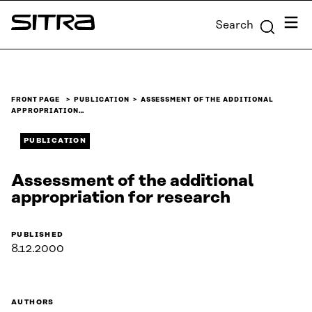
Skip to
Menu
Search
content
Sitra
↓
FRONT PAGE
PUBLICATION
ASSESSMENT OF THE ADDITIONAL
APPROPRIATION…
PUBLICATION
Assessment of the additional
appropriation for research
PUBLISHED
8.12.2000
AUTHORS