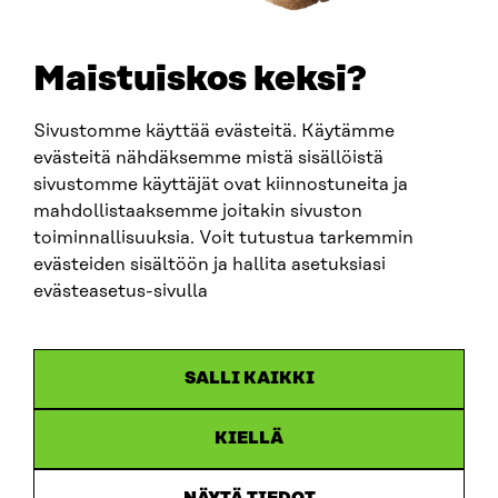
TELEPHONE
+358 294 618 991
EMAIL
Maistuiskos keksi?
firstname.lastname@sitra.fi
sitra@sitra.fi
Sivustomme käyttää evästeitä. Käytämme
evästeitä nähdäksemme mistä sisällöistä
sivustomme käyttäjät ovat kiinnostuneita ja
SITRA ON SOCIAL MEDIA
mahdollistaaksemme joitakin sivuston
toiminnallisuuksia. Voit tutustua tarkemmin
LinkedIn
evästeiden sisältöön ja hallita asetuksiasi
Instagram
evästeasetus-sivulla
YouTube
SALLI KAIKKI
KIELLÄ
Data protection
Cookie settings