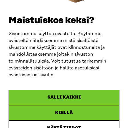
TELEPHONE
+358 294 618 991
EMAIL
Maistuiskos keksi?
firstname.lastname@sitra.fi
sitra@sitra.fi
Sivustomme käyttää evästeitä. Käytämme
evästeitä nähdäksemme mistä sisällöistä
sivustomme käyttäjät ovat kiinnostuneita ja
SITRA ON SOCIAL MEDIA
mahdollistaaksemme joitakin sivuston
toiminnallisuuksia. Voit tutustua tarkemmin
LinkedIn
evästeiden sisältöön ja hallita asetuksiasi
Instagram
evästeasetus-sivulla
YouTube
SALLI KAIKKI
KIELLÄ
Data protection
Cookie settings