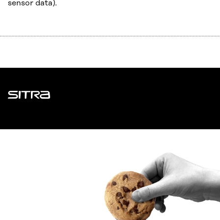
sensor data).
Sitra
ADDRESS
Itämerenkatu 11-13, PO Box 160,
00181 Helsinki
How to get to Sitra?
BUSINESS ID
0202132-3