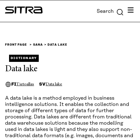
Skip to
Menu
Search
content
Sitra
↓
FRONT PAGE
SANA
DATA LAKE
DICTIONARY
Data lake
FI
SV
Tietoallas
Data lake
A data lake is a method employed in business
intelligence solutions. It enables the collection and
storage of different types of data for further
processing. Data lakes are different from traditional
data warehouse solutions because the modelling
used in data lakes is light and they also support non-
traditional data formats (e.g. images, documents and