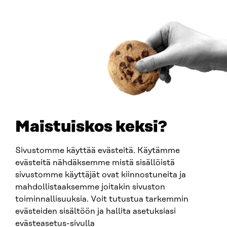
ADDRESS
Itämerenkatu 11-13, PO Box 160,
00181 Helsinki
How to get to Sitra?
BUSINESS ID
0202132-3
TELEPHONE
+358 294 618 991
EMAIL
Maistuiskos keksi?
firstname.lastname@sitra.fi
sitra@sitra.fi
Sivustomme käyttää evästeitä. Käytämme
evästeitä nähdäksemme mistä sisällöistä
sivustomme käyttäjät ovat kiinnostuneita ja
SITRA ON SOCIAL MEDIA
mahdollistaaksemme joitakin sivuston
toiminnallisuuksia. Voit tutustua tarkemmin
LinkedIn
evästeiden sisältöön ja hallita asetuksiasi
Instagram
evästeasetus-sivulla