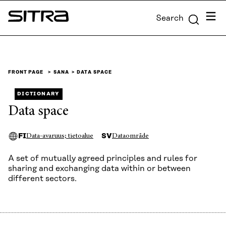
Skip to
Menu
Search
content
Sitra
↓
FRONT PAGE
SANA
DATA SPACE
DICTIONARY
Data space
FI
SV
Data-avaruus; tietoalue
Dataområde
A set of mutually agreed principles and rules for
sharing and exchanging data within or between
different sectors.