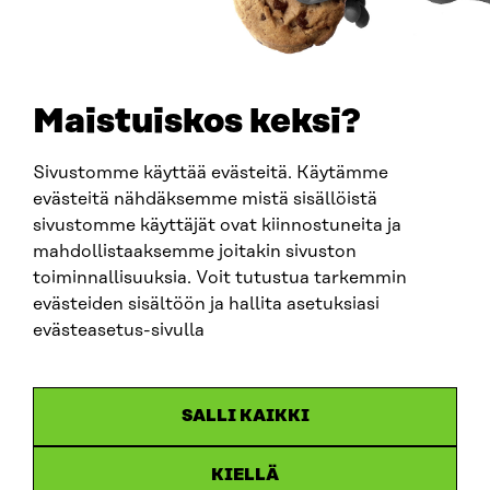
TELEPHONE
+358 294 618 991
EMAIL
Maistuiskos keksi?
firstname.lastname@sitra.fi
sitra@sitra.fi
Sivustomme käyttää evästeitä. Käytämme
evästeitä nähdäksemme mistä sisällöistä
sivustomme käyttäjät ovat kiinnostuneita ja
SITRA ON SOCIAL MEDIA
mahdollistaaksemme joitakin sivuston
toiminnallisuuksia. Voit tutustua tarkemmin
LinkedIn
evästeiden sisältöön ja hallita asetuksiasi
Instagram
evästeasetus-sivulla
YouTube
SALLI KAIKKI
KIELLÄ