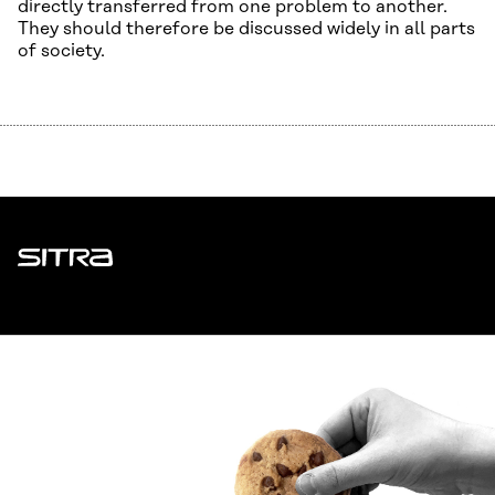
directly transferred from one problem to another.
They should therefore be discussed widely in all parts
of society.
Sitra
ADDRESS
Itämerenkatu 11-13, PO Box 160,
00181 Helsinki
How to get to Sitra?
BUSINESS ID
0202132-3