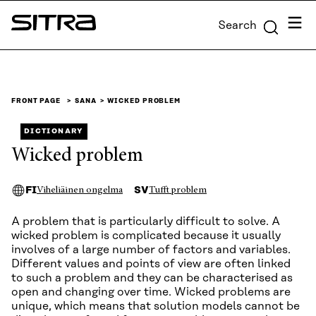
Skip to
Menu
Search
content
Sitra
↓
FRONT PAGE
SANA
WICKED PROBLEM
DICTIONARY
Wicked problem
FI
SV
Viheliäinen ongelma
Tufft problem
A problem that is particularly difficult to solve. A
wicked problem is complicated because it usually
involves of a large number of factors and variables.
Different values and points of view are often linked
to such a problem and they can be characterised as
open and changing over time. Wicked problems are
unique, which means that solution models cannot be