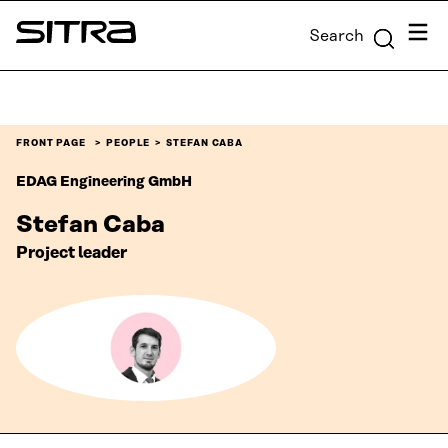
Skip to
Menu
Search
content
Sitra
↓
FRONT PAGE
PEOPLE
STEFAN CABA
EDAG Engineering GmbH
Stefan Caba
Project leader