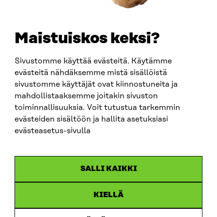
TELEPHONE
+358 294 618 991
EMAIL
Maistuiskos keksi?
firstname.lastname@sitra.fi
sitra@sitra.fi
Sivustomme käyttää evästeitä. Käytämme
evästeitä nähdäksemme mistä sisällöistä
sivustomme käyttäjät ovat kiinnostuneita ja
SITRA ON SOCIAL MEDIA
mahdollistaaksemme joitakin sivuston
toiminnallisuuksia. Voit tutustua tarkemmin
LinkedIn
evästeiden sisältöön ja hallita asetuksiasi
Instagram
evästeasetus-sivulla
YouTube
SALLI KAIKKI
KIELLÄ
Data protection
Cookie settings