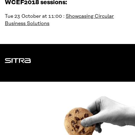
WCEF2018 sessions:
Tue 23 October at 11:00 :
Showcasing Circular
Business Solutions
Sitra
ADDRESS
Itämerenkatu 11-13, PO Box 160,
00181 Helsinki
How to get to Sitra?
BUSINESS ID
0202132-3