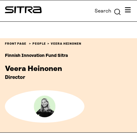
Skip to
Menu
Search
content
Sitra
↓
FRONT PAGE
PEOPLE
VEERA HEINONEN
Finnish Innovation Fund Sitra
Veera Heinonen
Director