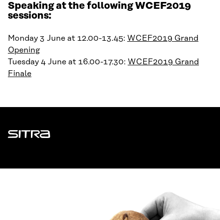
Speaking at the following WCEF2019
sessions:
Monday 3 June at 12.00-13.45:
WCEF2019 Grand
Opening
Tuesday 4 June at 16.00-17.30:
WCEF2019 Grand
Finale
Sitra
ADDRESS
Itämerenkatu 11-13, PO Box 160,
00181 Helsinki
How to get to Sitra?