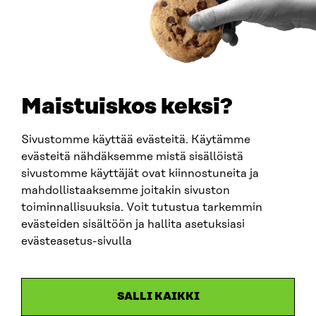
BUSINESS ID
0202132-3
TELEPHONE
+358 294 618 991
EMAIL
Maistuiskos keksi?
firstname.lastname@sitra.fi
sitra@sitra.fi
Sivustomme käyttää evästeitä. Käytämme
evästeitä nähdäksemme mistä sisällöistä
sivustomme käyttäjät ovat kiinnostuneita ja
SITRA ON SOCIAL MEDIA
mahdollistaaksemme joitakin sivuston
toiminnallisuuksia. Voit tutustua tarkemmin
LinkedIn
evästeiden sisältöön ja hallita asetuksiasi
Instagram
evästeasetus-sivulla
YouTube
SALLI KAIKKI