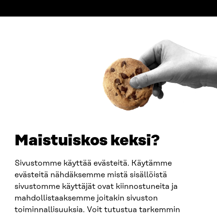
ADDRESS
Itämerenkatu 11-13, PO Box 160,
00181 Helsinki
How to get to Sitra?
BUSINESS ID
0202132-3
TELEPHONE
+358 294 618 991
EMAIL
Maistuiskos keksi?
firstname.lastname@sitra.fi
sitra@sitra.fi
Sivustomme käyttää evästeitä. Käytämme
evästeitä nähdäksemme mistä sisällöistä
sivustomme käyttäjät ovat kiinnostuneita ja
SITRA ON SOCIAL MEDIA
mahdollistaaksemme joitakin sivuston
toiminnallisuuksia. Voit tutustua tarkemmin