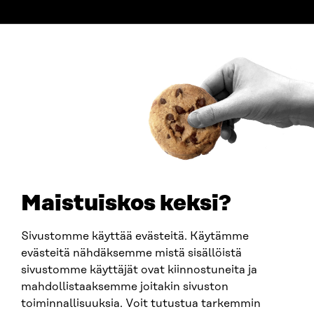
ADDRESS
Itämerenkatu 11-13, PO Box 160,
00181 Helsinki
How to get to Sitra?
BUSINESS ID
0202132-3
TELEPHONE
+358 294 618 991
EMAIL
Maistuiskos keksi?
firstname.lastname@sitra.fi
sitra@sitra.fi
Sivustomme käyttää evästeitä. Käytämme
evästeitä nähdäksemme mistä sisällöistä
sivustomme käyttäjät ovat kiinnostuneita ja
SITRA ON SOCIAL MEDIA
mahdollistaaksemme joitakin sivuston
toiminnallisuuksia. Voit tutustua tarkemmin