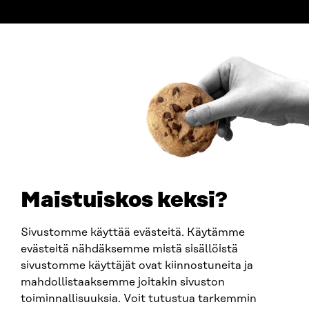
ADDRESS
Itämerenkatu 11-13, PO Box 160,
00181 Helsinki
How to get to Sitra?
BUSINESS ID
0202132-3
TELEPHONE
+358 294 618 991
EMAIL
Maistuiskos keksi?
firstname.lastname@sitra.fi
sitra@sitra.fi
Sivustomme käyttää evästeitä. Käytämme
evästeitä nähdäksemme mistä sisällöistä
sivustomme käyttäjät ovat kiinnostuneita ja
SITRA ON SOCIAL MEDIA
mahdollistaaksemme joitakin sivuston
toiminnallisuuksia. Voit tutustua tarkemmin