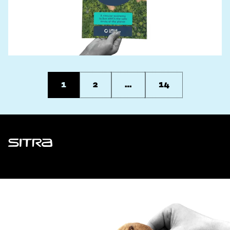
1
2
…
14
Sitra
ADDRESS
Itämerenkatu 11-13, PO Box 160,
00181 Helsinki
How to get to Sitra?