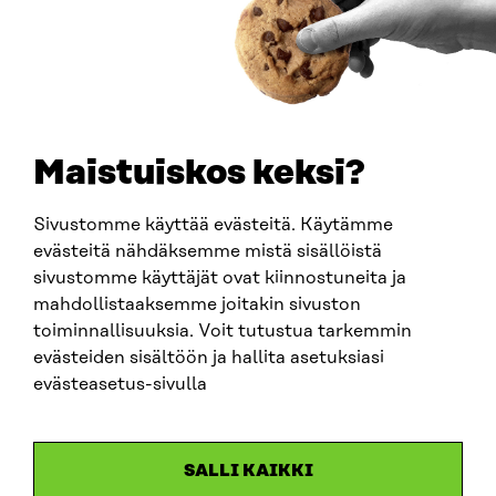
BUSINESS ID
0202132-3
TELEPHONE
+358 294 618 991
EMAIL
Maistuiskos keksi?
firstname.lastname@sitra.fi
sitra@sitra.fi
Sivustomme käyttää evästeitä. Käytämme
evästeitä nähdäksemme mistä sisällöistä
sivustomme käyttäjät ovat kiinnostuneita ja
SITRA ON SOCIAL MEDIA
mahdollistaaksemme joitakin sivuston
toiminnallisuuksia. Voit tutustua tarkemmin
LinkedIn
evästeiden sisältöön ja hallita asetuksiasi
Instagram
evästeasetus-sivulla
YouTube
SALLI KAIKKI