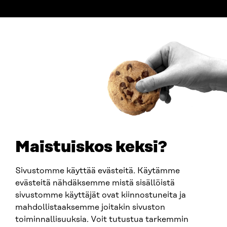
ADDRESS
Itämerenkatu 11-13, PO Box 160,
00181 Helsinki
How to get to Sitra?
BUSINESS ID
0202132-3
TELEPHONE
+358 294 618 991
EMAIL
Maistuiskos keksi?
firstname.lastname@sitra.fi
sitra@sitra.fi
Sivustomme käyttää evästeitä. Käytämme
evästeitä nähdäksemme mistä sisällöistä
sivustomme käyttäjät ovat kiinnostuneita ja
SITRA ON SOCIAL MEDIA
mahdollistaaksemme joitakin sivuston
toiminnallisuuksia. Voit tutustua tarkemmin