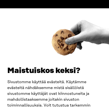
ADDRESS
Itämerenkatu 11-13, PO Box 160,
00181 Helsinki
How to get to Sitra?
BUSINESS ID
0202132-3
TELEPHONE
+358 294 618 991
EMAIL
Maistuiskos keksi?
firstname.lastname@sitra.fi
sitra@sitra.fi
Sivustomme käyttää evästeitä. Käytämme
evästeitä nähdäksemme mistä sisällöistä
sivustomme käyttäjät ovat kiinnostuneita ja
SITRA ON SOCIAL MEDIA
mahdollistaaksemme joitakin sivuston
toiminnallisuuksia. Voit tutustua tarkemmin