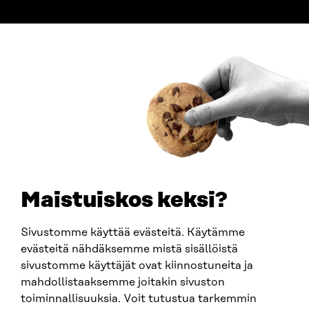
ADDRESS
Itämerenkatu 11-13, PO Box 160,
00181 Helsinki
How to get to Sitra?
BUSINESS ID
0202132-3
TELEPHONE
+358 294 618 991
EMAIL
Maistuiskos keksi?
firstname.lastname@sitra.fi
sitra@sitra.fi
Sivustomme käyttää evästeitä. Käytämme
evästeitä nähdäksemme mistä sisällöistä
sivustomme käyttäjät ovat kiinnostuneita ja
SITRA ON SOCIAL MEDIA
mahdollistaaksemme joitakin sivuston
toiminnallisuuksia. Voit tutustua tarkemmin