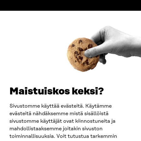
ADDRESS
Itämerenkatu 11-13, PO Box 160,
00181 Helsinki
How to get to Sitra?
BUSINESS ID
0202132-3
TELEPHONE
+358 294 618 991
EMAIL
Maistuiskos keksi?
firstname.lastname@sitra.fi
sitra@sitra.fi
Sivustomme käyttää evästeitä. Käytämme
evästeitä nähdäksemme mistä sisällöistä
sivustomme käyttäjät ovat kiinnostuneita ja
SITRA ON SOCIAL MEDIA
mahdollistaaksemme joitakin sivuston
toiminnallisuuksia. Voit tutustua tarkemmin