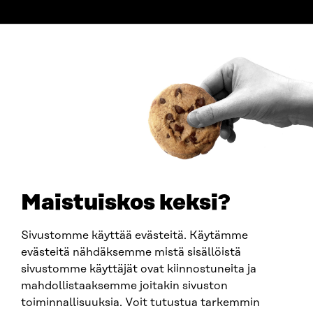
ADDRESS
Itämerenkatu 11-13, PO Box 160,
00181 Helsinki
How to get to Sitra?
BUSINESS ID
0202132-3
TELEPHONE
+358 294 618 991
EMAIL
Maistuiskos keksi?
firstname.lastname@sitra.fi
sitra@sitra.fi
Sivustomme käyttää evästeitä. Käytämme
evästeitä nähdäksemme mistä sisällöistä
sivustomme käyttäjät ovat kiinnostuneita ja
SITRA ON SOCIAL MEDIA
mahdollistaaksemme joitakin sivuston
toiminnallisuuksia. Voit tutustua tarkemmin