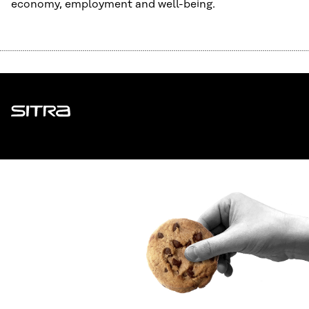
economy, employment and well-being.
Sitra
ADDRESS
Itämerenkatu 11-13, PO Box 160,
00181 Helsinki
How to get to Sitra?
BUSINESS ID
0202132-3
TELEPHONE
+358 294 618 991