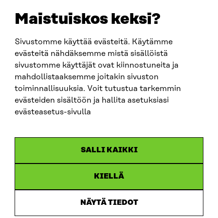
EMAIL
Maistuiskos keksi?
firstname.lastname@sitra.fi
sitra@sitra.fi
Sivustomme käyttää evästeitä. Käytämme
evästeitä nähdäksemme mistä sisällöistä
sivustomme käyttäjät ovat kiinnostuneita ja
SITRA ON SOCIAL MEDIA
mahdollistaaksemme joitakin sivuston
toiminnallisuuksia. Voit tutustua tarkemmin
LinkedIn
evästeiden sisältöön ja hallita asetuksiasi
Instagram
evästeasetus-sivulla
YouTube
SALLI KAIKKI
KIELLÄ
Data protection
Cookie settings
NÄYTÄ TIEDOT
Reporting channel