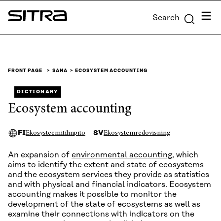
Skip to
Menu
Search
content
Sitra
↓
FRONT PAGE
SANA
ECOSYSTEM ACCOUNTING
DICTIONARY
Ecosystem accounting
FI
SV
Ekosysteemitilinpito
Ekosystemredovisning
An expansion of
environmental accounting
, which
aims to identify the extent and state of ecosystems
and the ecosystem services they provide as statistics
and with physical and financial indicators. Ecosystem
accounting makes it possible to monitor the
development of the state of ecosystems as well as
examine their connections with indicators on the