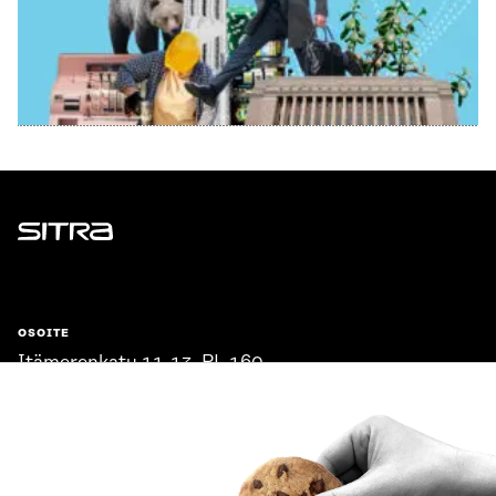
Sitra
OSOITE
Itämerenkatu 11-13, PL 160,
00181 Helsinki
Saapumisohjeet
Y-TUNNUS
0202132-3