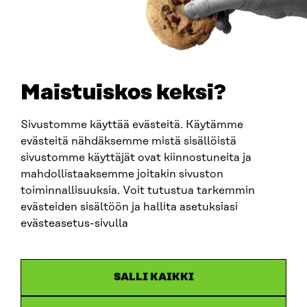
PUHELIN
+358 294 618 991
SÄHKÖPOSTI
etunimi.sukunimi@sitra.fi
sitra@sitra.fi
Maistuiskos keksi?
Sivustomme käyttää evästeitä. Käytämme
SITRA SOSIAALISESSA MEDIASSA
evästeitä nähdäksemme mistä sisällöistä
sivustomme käyttäjät ovat kiinnostuneita ja
LinkedIn
mahdollistaaksemme joitakin sivuston
Instagram
toiminnallisuuksia. Voit tutustua tarkemmin
YouTube
evästeiden sisältöön ja hallita asetuksiasi
evästeasetus-sivulla
Sitra 2025
SALLI KAIKKI