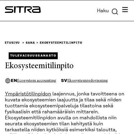
Siirry
Valik
Haku
suoraan
Sitra
sisältöön
↓
ETUSIVU
SANA
EKOSYSTEEMITILINPITO
TULEVAISUUSSANASTO
Ekosysteemitilinpito
EN
SV
Ecosystem accounting
Ekosystemredovisning
Ympäristötilinpidon
laajennus, jonka tavoitteena on
kuvata ekosysteemien laajuutta ja tilaa sekä niiden
tuottamia ekosysteemipalveluja tilastoina sekä
fysikaalisin että rahamääräisin mittarein.
Ekosysteemitilinpidon avulla on mahdollista niin
seurata ekosysteemien tilan kehitystä kuin
tarkastella niiden kytköksiä esimerkiksi taloutta,