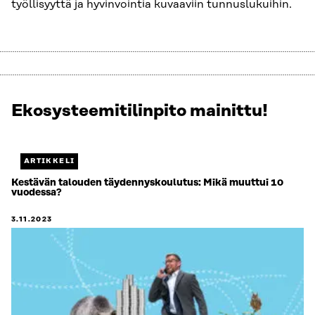
työllisyyttä ja hyvinvointia kuvaaviin tunnuslukuihin.
Ekosysteemitilinpito mainittu!
Näytetään
1
/
1.
ARTIKKELI
Jäljellä
Kestävän talouden täydennyskoulutus: Mikä muuttui 10
vuodessa?
0.
3.11.2023