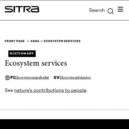
Skip to
Menu
Search
content
Sitra
↓
FRONT PAGE
SANA
ECOSYSTEM SERVICES
DICTIONARY
Ecosystem services
FI
SV
Ekosysteemipalvelut
Ekosystemtjänster
See
nature’s contributions to people
.