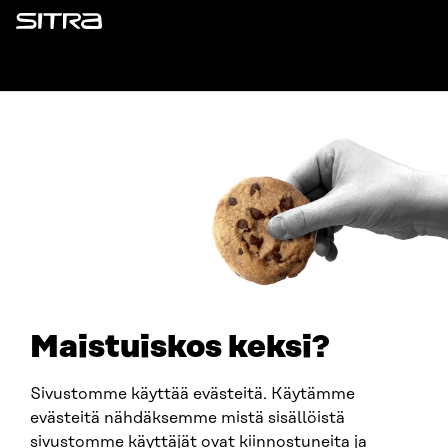
Sitra
ADDRESS
Itämerenkatu 11-13, PO Box 160,
00181 Helsinki
How to get to Sitra?
BUSINESS ID
0202132-3
TELEPHONE
+358 294 618 991
EMAIL
Maistuiskos keksi?
firstname.lastname@sitra.fi
sitra@sitra.fi
Sivustomme käyttää evästeitä. Käytämme
evästeitä nähdäksemme mistä sisällöistä
sivustomme käyttäjät ovat kiinnostuneita ja