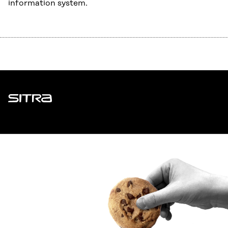
information system.
Sitra
ADDRESS
Itämerenkatu 11-13, PO Box 160,
00181 Helsinki
How to get to Sitra?
BUSINESS ID
0202132-3