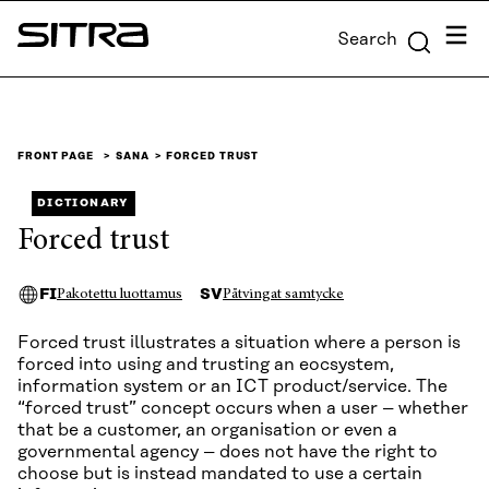
Skip to
Menu
Search
content
Sitra
↓
FRONT PAGE
SANA
FORCED TRUST
DICTIONARY
Forced trust
FI
SV
Pakotettu luottamus
Påtvingat samtycke
Forced trust illustrates a situation where a person is
forced into using and trusting an eocsystem,
information system or an ICT product/service. The
“forced trust” concept occurs when a user – whether
that be a customer, an organisation or even a
governmental agency – does not have the right to
choose but is instead mandated to use a certain