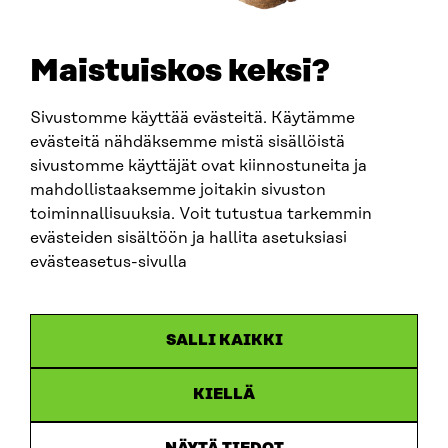
TELEPHONE
+358 294 618 991
EMAIL
Maistuiskos keksi?
firstname.lastname@sitra.fi
sitra@sitra.fi
Sivustomme käyttää evästeitä. Käytämme
evästeitä nähdäksemme mistä sisällöistä
sivustomme käyttäjät ovat kiinnostuneita ja
SITRA ON SOCIAL MEDIA
mahdollistaaksemme joitakin sivuston
toiminnallisuuksia. Voit tutustua tarkemmin
LinkedIn
evästeiden sisältöön ja hallita asetuksiasi
Instagram
evästeasetus-sivulla
YouTube
SALLI KAIKKI
KIELLÄ
Data protection
Cookie settings