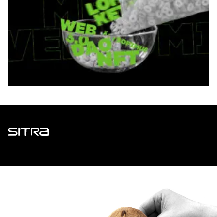
Sitra
ADDRESS
Itämerenkatu 11-13, PO Box 160,
00181 Helsinki
How to get to Sitra?