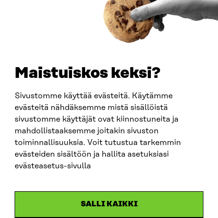
BUSINESS ID
0202132-3
TELEPHONE
+358 294 618 991
EMAIL
Maistuiskos keksi?
firstname.lastname@sitra.fi
sitra@sitra.fi
Sivustomme käyttää evästeitä. Käytämme
evästeitä nähdäksemme mistä sisällöistä
sivustomme käyttäjät ovat kiinnostuneita ja
SITRA ON SOCIAL MEDIA
mahdollistaaksemme joitakin sivuston
toiminnallisuuksia. Voit tutustua tarkemmin
LinkedIn
evästeiden sisältöön ja hallita asetuksiasi
Instagram
evästeasetus-sivulla
YouTube
SALLI KAIKKI