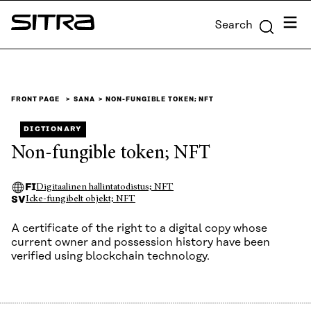
Skip to
Menu
Search
content
Sitra
↓
FRONT PAGE
SANA
NON-FUNGIBLE TOKEN; NFT
DICTIONARY
Non-fungible token; NFT
FI
Digitaalinen hallintatodistus; NFT
SV
Icke-fungibelt objekt; NFT
A certificate of the right to a digital copy whose
current owner and possession history have been
verified using blockchain technology.