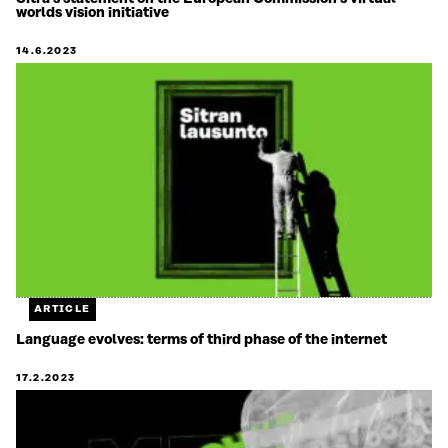
worlds vision initiative
0.
14.6.2023
ARTICLE
Language evolves: terms of third phase of the internet
17.2.2023