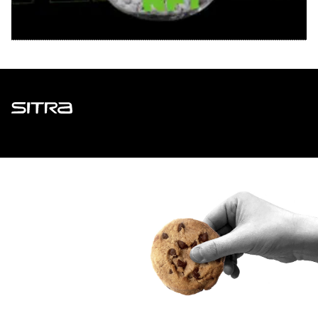
Sitra
ADDRESS
Itämerenkatu 11-13, PO Box 160,
00181 Helsinki
How to get to Sitra?
BUSINESS ID
0202132-3
TELEPHONE
+358 294 618 991