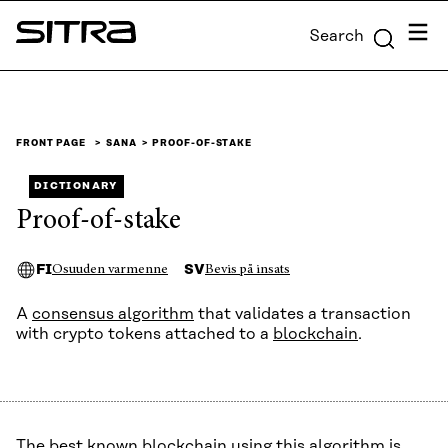
Skip to
Menu
Search
content
Sitra
↓
FRONT PAGE
SANA
PROOF-OF-STAKE
DICTIONARY
Proof-of-stake
FI
SV
Osuuden varmenne
Bevis på insats
A
consensus algorithm
that validates a transaction
with crypto tokens attached to a
blockchain
.
The best known blockchain using this algorithm is