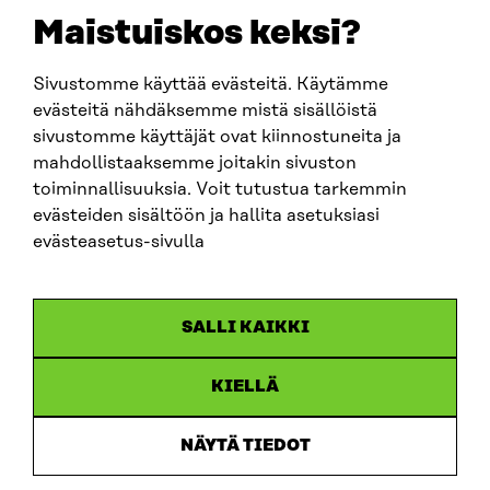
EMAIL
Maistuiskos keksi?
firstname.lastname@sitra.fi
sitra@sitra.fi
Sivustomme käyttää evästeitä. Käytämme
evästeitä nähdäksemme mistä sisällöistä
sivustomme käyttäjät ovat kiinnostuneita ja
SITRA ON SOCIAL MEDIA
mahdollistaaksemme joitakin sivuston
toiminnallisuuksia. Voit tutustua tarkemmin
LinkedIn
evästeiden sisältöön ja hallita asetuksiasi
Instagram
evästeasetus-sivulla
YouTube
SALLI KAIKKI
KIELLÄ
Data protection
Cookie settings
NÄYTÄ TIEDOT
Reporting channel
Accessibility statement