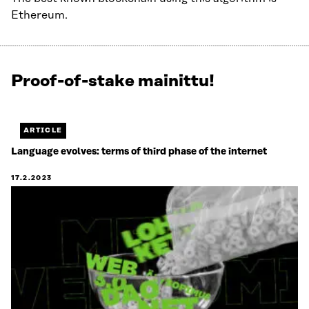
Ethereum.
Proof-of-stake mainittu!
Näytetään
1
/
1.
ARTICLE
Jäljellä
Language evolves: terms of third phase of the internet
0.
17.2.2023