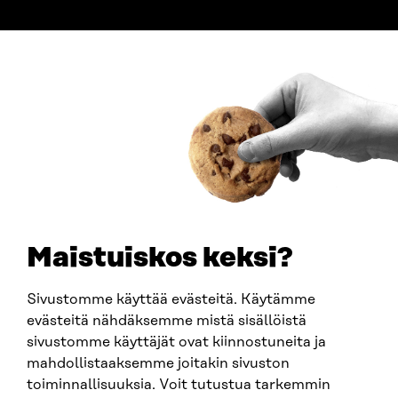
ADDRESS
Itämerenkatu 11-13, PO Box 160,
00181 Helsinki
How to get to Sitra?
BUSINESS ID
0202132-3
TELEPHONE
+358 294 618 991
EMAIL
Maistuiskos keksi?
firstname.lastname@sitra.fi
sitra@sitra.fi
Sivustomme käyttää evästeitä. Käytämme
evästeitä nähdäksemme mistä sisällöistä
sivustomme käyttäjät ovat kiinnostuneita ja
SITRA ON SOCIAL MEDIA
mahdollistaaksemme joitakin sivuston
toiminnallisuuksia. Voit tutustua tarkemmin