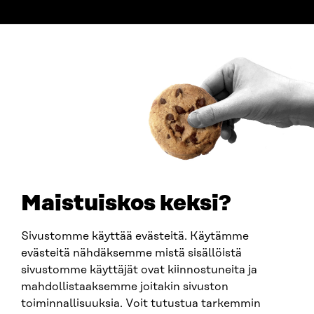
ADDRESS
Itämerenkatu 11-13, PO Box 160,
00181 Helsinki
How to get to Sitra?
BUSINESS ID
0202132-3
TELEPHONE
+358 294 618 991
EMAIL
Maistuiskos keksi?
firstname.lastname@sitra.fi
sitra@sitra.fi
Sivustomme käyttää evästeitä. Käytämme
evästeitä nähdäksemme mistä sisällöistä
sivustomme käyttäjät ovat kiinnostuneita ja
SITRA ON SOCIAL MEDIA
mahdollistaaksemme joitakin sivuston
toiminnallisuuksia. Voit tutustua tarkemmin