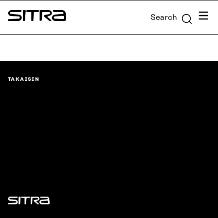
Skip to
Menu
Search
content
Sitra
↓
TAKAISIN
Sitra