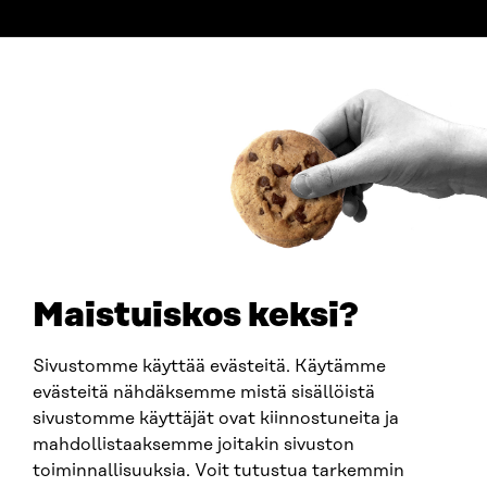
ADDRESS
Itämerenkatu 11-13, PO Box 160,
00181 Helsinki
How to get to Sitra?
BUSINESS ID
0202132-3
TELEPHONE
+358 294 618 991
EMAIL
Maistuiskos keksi?
firstname.lastname@sitra.fi
sitra@sitra.fi
Sivustomme käyttää evästeitä. Käytämme
evästeitä nähdäksemme mistä sisällöistä
sivustomme käyttäjät ovat kiinnostuneita ja
SITRA ON SOCIAL MEDIA
mahdollistaaksemme joitakin sivuston
toiminnallisuuksia. Voit tutustua tarkemmin