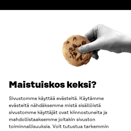
ADDRESS
Itämerenkatu 11-13, PO Box 160,
00181 Helsinki
How to get to Sitra?
BUSINESS ID
0202132-3
TELEPHONE
+358 294 618 991
EMAIL
Maistuiskos keksi?
firstname.lastname@sitra.fi
sitra@sitra.fi
Sivustomme käyttää evästeitä. Käytämme
evästeitä nähdäksemme mistä sisällöistä
sivustomme käyttäjät ovat kiinnostuneita ja
SITRA ON SOCIAL MEDIA
mahdollistaaksemme joitakin sivuston
toiminnallisuuksia. Voit tutustua tarkemmin