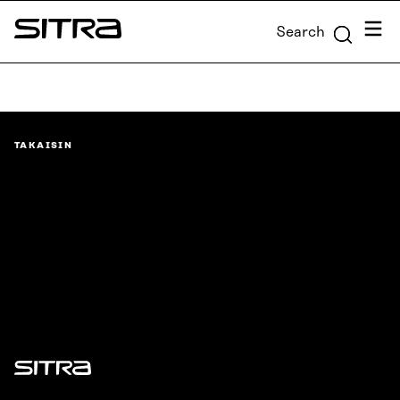
Skip to
Menu
Search
content
Sitra
↓
TAKAISIN
Sitra