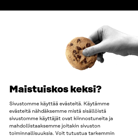
ADDRESS
Itämerenkatu 11-13, PO Box 160,
00181 Helsinki
How to get to Sitra?
BUSINESS ID
0202132-3
TELEPHONE
+358 294 618 991
EMAIL
Maistuiskos keksi?
firstname.lastname@sitra.fi
sitra@sitra.fi
Sivustomme käyttää evästeitä. Käytämme
evästeitä nähdäksemme mistä sisällöistä
sivustomme käyttäjät ovat kiinnostuneita ja
SITRA ON SOCIAL MEDIA
mahdollistaaksemme joitakin sivuston
toiminnallisuuksia. Voit tutustua tarkemmin