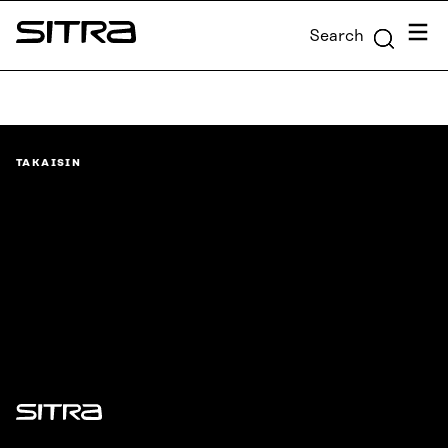
Skip to
Menu
Search
content
Sitra
↓
TAKAISIN
Sitra