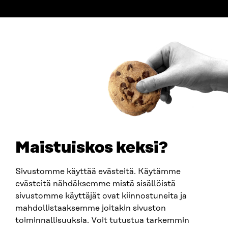
ADDRESS
Itämerenkatu 11-13, PO Box 160,
00181 Helsinki
How to get to Sitra?
BUSINESS ID
0202132-3
TELEPHONE
+358 294 618 991
EMAIL
Maistuiskos keksi?
firstname.lastname@sitra.fi
sitra@sitra.fi
Sivustomme käyttää evästeitä. Käytämme
evästeitä nähdäksemme mistä sisällöistä
sivustomme käyttäjät ovat kiinnostuneita ja
SITRA ON SOCIAL MEDIA
mahdollistaaksemme joitakin sivuston
toiminnallisuuksia. Voit tutustua tarkemmin