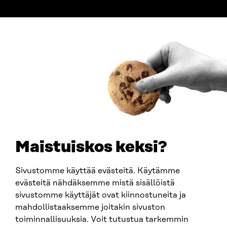
ADDRESS
Itämerenkatu 11-13, PO Box 160,
00181 Helsinki
How to get to Sitra?
BUSINESS ID
0202132-3
TELEPHONE
+358 294 618 991
EMAIL
Maistuiskos keksi?
firstname.lastname@sitra.fi
sitra@sitra.fi
Sivustomme käyttää evästeitä. Käytämme
evästeitä nähdäksemme mistä sisällöistä
sivustomme käyttäjät ovat kiinnostuneita ja
SITRA ON SOCIAL MEDIA
mahdollistaaksemme joitakin sivuston
toiminnallisuuksia. Voit tutustua tarkemmin