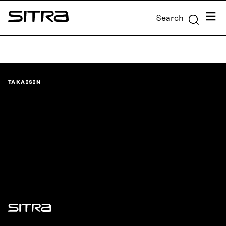
Skip to
Menu
Search
content
Sitra
↓
TAKAISIN
Sitra