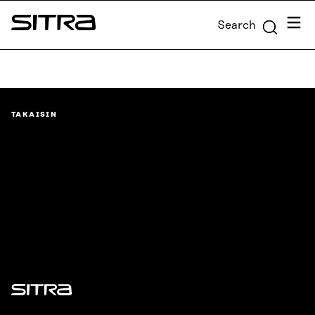
Skip to
Menu
Search
content
Sitra
↓
TAKAISIN
Sitra