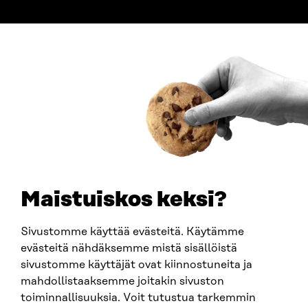
ADDRESS
Itämerenkatu 11-13, PO Box 160,
00181 Helsinki
How to get to Sitra?
BUSINESS ID
0202132-3
TELEPHONE
+358 294 618 991
EMAIL
Maistuiskos keksi?
firstname.lastname@sitra.fi
sitra@sitra.fi
Sivustomme käyttää evästeitä. Käytämme
evästeitä nähdäksemme mistä sisällöistä
sivustomme käyttäjät ovat kiinnostuneita ja
SITRA ON SOCIAL MEDIA
mahdollistaaksemme joitakin sivuston
toiminnallisuuksia. Voit tutustua tarkemmin