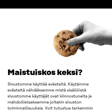
ADDRESS
Itämerenkatu 11-13, PO Box 160,
00181 Helsinki
How to get to Sitra?
BUSINESS ID
0202132-3
TELEPHONE
+358 294 618 991
EMAIL
Maistuiskos keksi?
firstname.lastname@sitra.fi
sitra@sitra.fi
Sivustomme käyttää evästeitä. Käytämme
evästeitä nähdäksemme mistä sisällöistä
sivustomme käyttäjät ovat kiinnostuneita ja
SITRA ON SOCIAL MEDIA
mahdollistaaksemme joitakin sivuston
toiminnallisuuksia. Voit tutustua tarkemmin