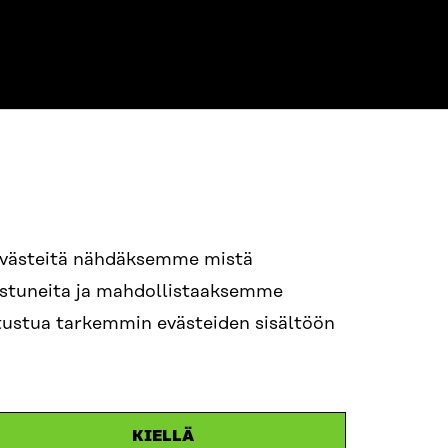
NE
94 618 991
evästeitä nähdäksemme mistä
nostuneita ja mahdollistaaksemme
tutustua tarkemmin evästeiden sisältöön
ame.lastname@sitra.fi
itra.fi
KIELLÄ