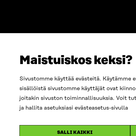
Maistuiskos keksi?
ADDRESS
TELEPHO
Itämerenkatu 11-13, PO Box
+358 2
Sivustomme käyttää evästeitä. Käytämme 
160,
sisällöistä sivustomme käyttäjät ovat kiin
00181 Helsinki
EMAIL
joitakin sivuston toiminnallisuuksia. Voit 
How to get to Sitra?
firstn
BUSINESS ID
ja hallita asetuksiasi evästeasetus-sivulla
0202132-3
sitra@s
SALLI KAIKKI