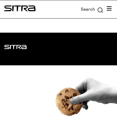
Skip to
Menu
Search
content
Sitra
↓
Sitra
ADDRESS
Itämerenkatu 11-13, PO Box 160,
00181 Helsinki
How to get to Sitra?
BUSINESS ID
0202132-3
TELEPHONE