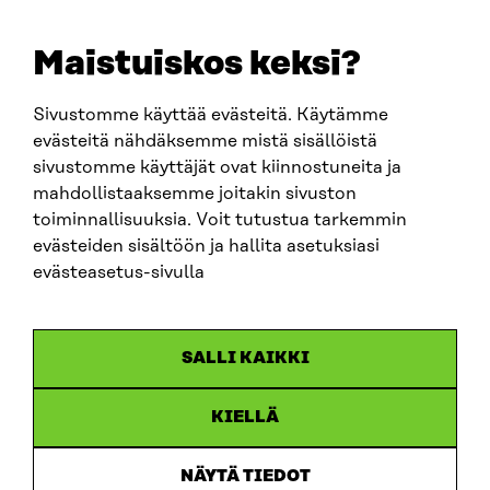
+358 294 618 991
EMAIL
Maistuiskos keksi?
firstname.lastname@sitra.fi
sitra@sitra.fi
Sivustomme käyttää evästeitä. Käytämme
evästeitä nähdäksemme mistä sisällöistä
sivustomme käyttäjät ovat kiinnostuneita ja
SITRA ON SOCIAL MEDIA
mahdollistaaksemme joitakin sivuston
toiminnallisuuksia. Voit tutustua tarkemmin
LinkedIn
evästeiden sisältöön ja hallita asetuksiasi
Instagram
evästeasetus-sivulla
YouTube
SALLI KAIKKI
KIELLÄ
Data protection
Cookie settings
NÄYTÄ TIEDOT
Reporting channel