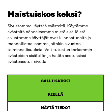
+358 294 618 991
EMAIL
Maistuiskos keksi?
firstname.lastname@sitra.fi
sitra@sitra.fi
Sivustomme käyttää evästeitä. Käytämme
evästeitä nähdäksemme mistä sisällöistä
sivustomme käyttäjät ovat kiinnostuneita ja
SITRA ON SOCIAL MEDIA
mahdollistaaksemme joitakin sivuston
toiminnallisuuksia. Voit tutustua tarkemmin
LinkedIn
evästeiden sisältöön ja hallita asetuksiasi
Instagram
evästeasetus-sivulla
YouTube
SALLI KAIKKI
KIELLÄ
Data protection
Cookie settings
NÄYTÄ TIEDOT
Reporting channel