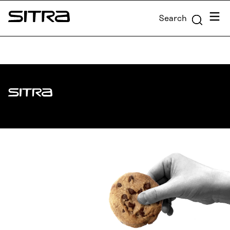
Skip to
Menu
Search
content
Sitra
↓
Sitra
ADDRESS
Itämerenkatu 11-13, PO Box 160,
00181 Helsinki
How to get to Sitra?
BUSINESS ID
0202132-3
TELEPHONE