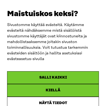
+358 294 618 991
EMAIL
Maistuiskos keksi?
firstname.lastname@sitra.fi
sitra@sitra.fi
Sivustomme käyttää evästeitä. Käytämme
evästeitä nähdäksemme mistä sisällöistä
sivustomme käyttäjät ovat kiinnostuneita ja
SITRA ON SOCIAL MEDIA
mahdollistaaksemme joitakin sivuston
toiminnallisuuksia. Voit tutustua tarkemmin
LinkedIn
evästeiden sisältöön ja hallita asetuksiasi
Instagram
evästeasetus-sivulla
YouTube
SALLI KAIKKI
KIELLÄ
Data protection
Cookie settings
NÄYTÄ TIEDOT
Reporting channel