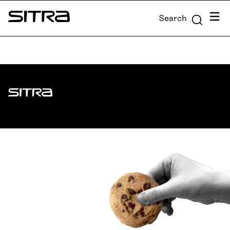
Skip to
Menu
Search
content
Sitra
↓
Sitra
ADDRESS
Itämerenkatu 11-13, PO Box 160,
00181 Helsinki
How to get to Sitra?
BUSINESS ID
0202132-3
TELEPHONE