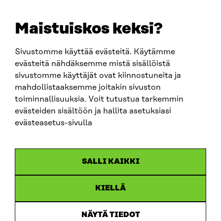
+358 294 618 991
EMAIL
Maistuiskos keksi?
firstname.lastname@sitra.fi
sitra@sitra.fi
Sivustomme käyttää evästeitä. Käytämme
evästeitä nähdäksemme mistä sisällöistä
sivustomme käyttäjät ovat kiinnostuneita ja
SITRA ON SOCIAL MEDIA
mahdollistaaksemme joitakin sivuston
toiminnallisuuksia. Voit tutustua tarkemmin
LinkedIn
evästeiden sisältöön ja hallita asetuksiasi
Instagram
evästeasetus-sivulla
YouTube
SALLI KAIKKI
KIELLÄ
Data protection
Cookie settings
NÄYTÄ TIEDOT
Reporting channel