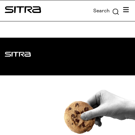
Skip to
Menu
Search
content
Sitra
↓
Sitra
ADDRESS
Itämerenkatu 11-13, PO Box 160,
00181 Helsinki
How to get to Sitra?
BUSINESS ID
0202132-3
TELEPHONE