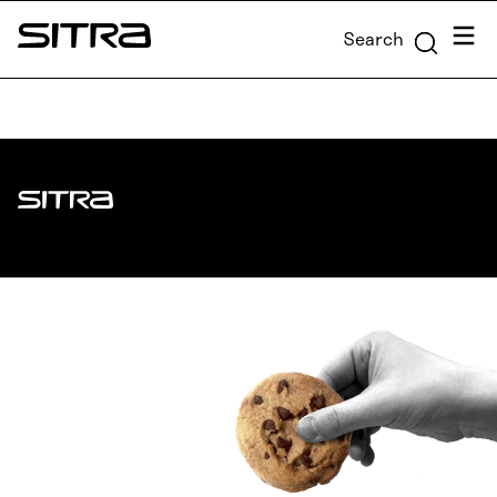
Skip to
Menu
Search
content
Sitra
↓
Sitra
ADDRESS
Itämerenkatu 11-13, PO Box 160,
00181 Helsinki
How to get to Sitra?
BUSINESS ID
0202132-3
TELEPHONE