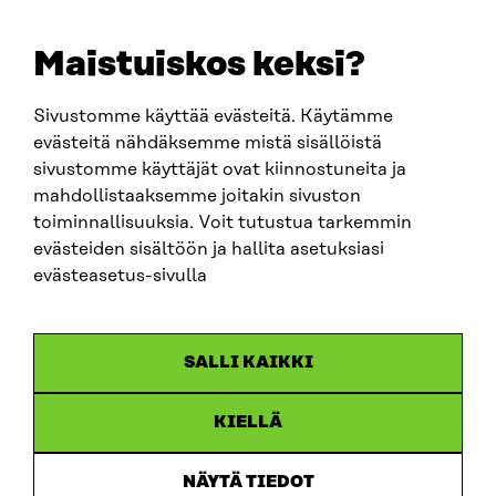
+358 294 618 991
EMAIL
Maistuiskos keksi?
firstname.lastname@sitra.fi
sitra@sitra.fi
Sivustomme käyttää evästeitä. Käytämme
evästeitä nähdäksemme mistä sisällöistä
sivustomme käyttäjät ovat kiinnostuneita ja
SITRA ON SOCIAL MEDIA
mahdollistaaksemme joitakin sivuston
toiminnallisuuksia. Voit tutustua tarkemmin
LinkedIn
evästeiden sisältöön ja hallita asetuksiasi
Instagram
evästeasetus-sivulla
YouTube
SALLI KAIKKI
KIELLÄ
Data protection
Cookie settings
NÄYTÄ TIEDOT
Reporting channel