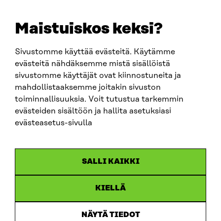
+358 294 618 991
EMAIL
Maistuiskos keksi?
firstname.lastname@sitra.fi
sitra@sitra.fi
Sivustomme käyttää evästeitä. Käytämme
evästeitä nähdäksemme mistä sisällöistä
sivustomme käyttäjät ovat kiinnostuneita ja
SITRA ON SOCIAL MEDIA
mahdollistaaksemme joitakin sivuston
toiminnallisuuksia. Voit tutustua tarkemmin
LinkedIn
evästeiden sisältöön ja hallita asetuksiasi
Instagram
evästeasetus-sivulla
YouTube
SALLI KAIKKI
KIELLÄ
Data protection
Cookie settings
NÄYTÄ TIEDOT
Reporting channel