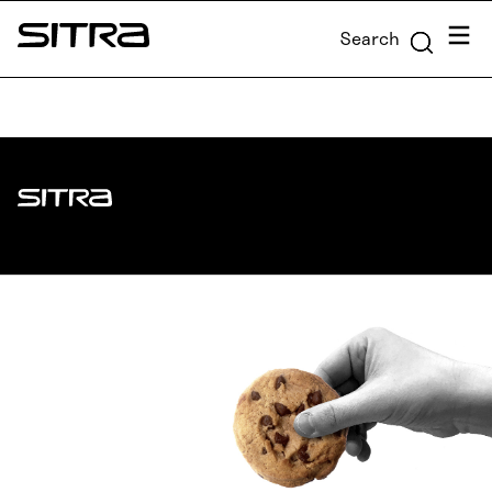
Skip to
Menu
Search
content
Sitra
↓
Sitra
ADDRESS
Itämerenkatu 11-13, PO Box 160,
00181 Helsinki
How to get to Sitra?
BUSINESS ID
0202132-3
TELEPHONE