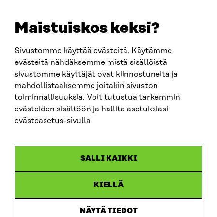
+358 294 618 991
EMAIL
Maistuiskos keksi?
firstname.lastname@sitra.fi
sitra@sitra.fi
Sivustomme käyttää evästeitä. Käytämme
evästeitä nähdäksemme mistä sisällöistä
sivustomme käyttäjät ovat kiinnostuneita ja
SITRA ON SOCIAL MEDIA
mahdollistaaksemme joitakin sivuston
toiminnallisuuksia. Voit tutustua tarkemmin
LinkedIn
evästeiden sisältöön ja hallita asetuksiasi
Instagram
evästeasetus-sivulla
YouTube
SALLI KAIKKI
KIELLÄ
Data protection
Cookie settings
NÄYTÄ TIEDOT
Reporting channel