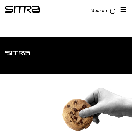
Skip to
Menu
Search
content
Sitra
↓
Sitra
ADDRESS
Itämerenkatu 11-13, PO Box 160,
00181 Helsinki
How to get to Sitra?
BUSINESS ID
0202132-3
TELEPHONE