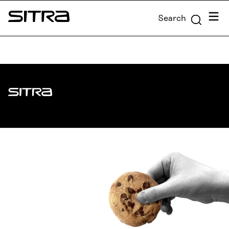
Skip to
Menu
Search
content
Sitra
↓
Sitra
ADDRESS
Itämerenkatu 11-13, PO Box 160,
00181 Helsinki
How to get to Sitra?
BUSINESS ID
0202132-3
TELEPHONE