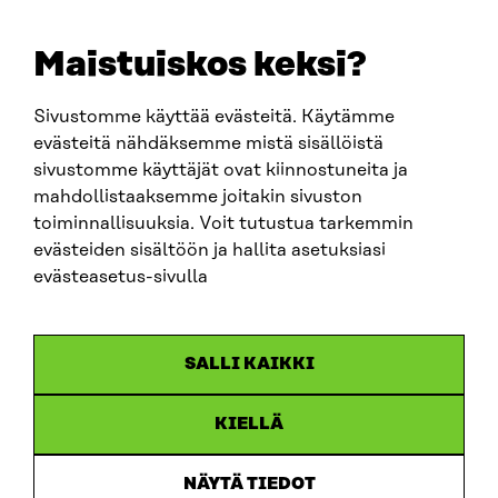
+358 294 618 991
EMAIL
Maistuiskos keksi?
firstname.lastname@sitra.fi
sitra@sitra.fi
Sivustomme käyttää evästeitä. Käytämme
evästeitä nähdäksemme mistä sisällöistä
sivustomme käyttäjät ovat kiinnostuneita ja
SITRA ON SOCIAL MEDIA
mahdollistaaksemme joitakin sivuston
toiminnallisuuksia. Voit tutustua tarkemmin
LinkedIn
evästeiden sisältöön ja hallita asetuksiasi
Instagram
evästeasetus-sivulla
YouTube
SALLI KAIKKI
KIELLÄ
Data protection
Cookie settings
NÄYTÄ TIEDOT
Reporting channel