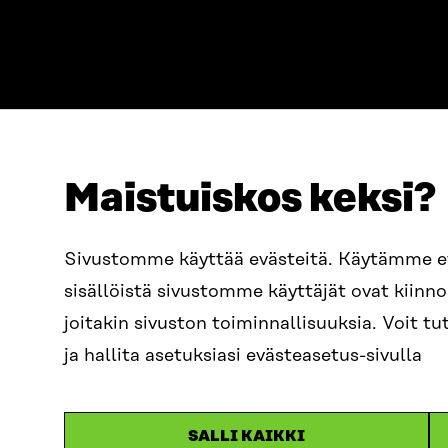
Maistuiskos keksi?
ADDRESS
TELEPHO
Itämerenkatu 11-13, PO Box
+358 2
Sivustomme käyttää evästeitä. Käytämme 
160,
sisällöistä sivustomme käyttäjät ovat kiin
00181 Helsinki
EMAIL
joitakin sivuston toiminnallisuuksia. Voit 
How to get to Sitra?
firstn
BUSINESS ID
ja hallita asetuksiasi evästeasetus-sivulla
0202132-3
sitra@s
SALLI KAIKKI