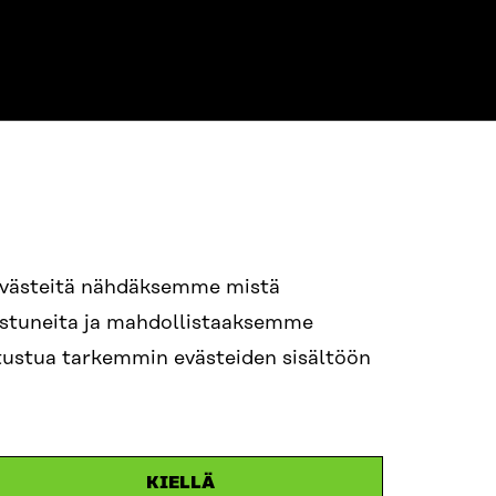
NE
94 618 991
evästeitä nähdäksemme mistä
nostuneita ja mahdollistaaksemme
tutustua tarkemmin evästeiden sisältöön
ame.lastname@sitra.fi
itra.fi
KIELLÄ