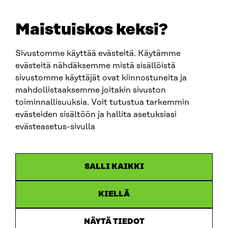
+358 294 618 991
EMAIL
Maistuiskos keksi?
firstname.lastname@sitra.fi
sitra@sitra.fi
Sivustomme käyttää evästeitä. Käytämme
evästeitä nähdäksemme mistä sisällöistä
sivustomme käyttäjät ovat kiinnostuneita ja
SITRA ON SOCIAL MEDIA
mahdollistaaksemme joitakin sivuston
toiminnallisuuksia. Voit tutustua tarkemmin
LinkedIn
evästeiden sisältöön ja hallita asetuksiasi
Instagram
evästeasetus-sivulla
YouTube
SALLI KAIKKI
KIELLÄ
Data protection
Cookie settings
NÄYTÄ TIEDOT
Reporting channel