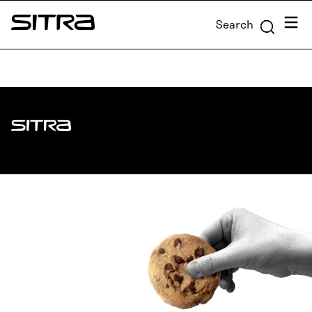
Skip to
Menu
Search
content
Sitra
↓
Sitra
ADDRESS
Itämerenkatu 11-13, PO Box 160,
00181 Helsinki
How to get to Sitra?
BUSINESS ID
0202132-3
TELEPHONE