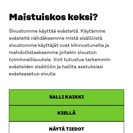
+358 294 618 991
EMAIL
Maistuiskos keksi?
firstname.lastname@sitra.fi
sitra@sitra.fi
Sivustomme käyttää evästeitä. Käytämme
evästeitä nähdäksemme mistä sisällöistä
sivustomme käyttäjät ovat kiinnostuneita ja
SITRA ON SOCIAL MEDIA
mahdollistaaksemme joitakin sivuston
toiminnallisuuksia. Voit tutustua tarkemmin
LinkedIn
evästeiden sisältöön ja hallita asetuksiasi
Instagram
evästeasetus-sivulla
YouTube
SALLI KAIKKI
KIELLÄ
Data protection
Cookie settings
NÄYTÄ TIEDOT
Reporting channel