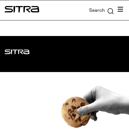
Skip to
Menu
Search
content
Sitra
↓
Sitra
ADDRESS
Itämerenkatu 11-13, PO Box 160,
00181 Helsinki
How to get to Sitra?
BUSINESS ID
0202132-3
TELEPHONE