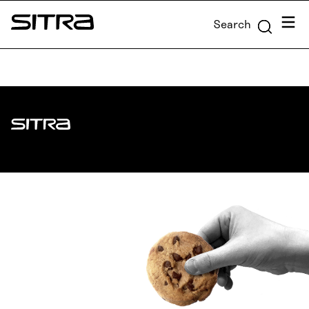
Skip to
Menu
Search
content
Sitra
↓
Sitra
ADDRESS
Itämerenkatu 11-13, PO Box 160,
00181 Helsinki
How to get to Sitra?
BUSINESS ID
0202132-3
TELEPHONE