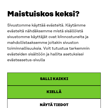
+358 294 618 991
EMAIL
Maistuiskos keksi?
firstname.lastname@sitra.fi
sitra@sitra.fi
Sivustomme käyttää evästeitä. Käytämme
evästeitä nähdäksemme mistä sisällöistä
sivustomme käyttäjät ovat kiinnostuneita ja
SITRA ON SOCIAL MEDIA
mahdollistaaksemme joitakin sivuston
toiminnallisuuksia. Voit tutustua tarkemmin
LinkedIn
evästeiden sisältöön ja hallita asetuksiasi
Instagram
evästeasetus-sivulla
YouTube
SALLI KAIKKI
KIELLÄ
Data protection
Cookie settings
NÄYTÄ TIEDOT
Reporting channel