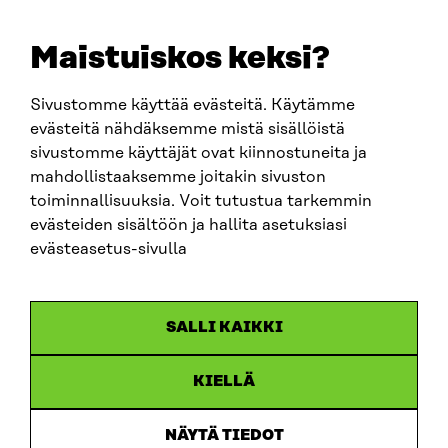
+358 294 618 991
EMAIL
Maistuiskos keksi?
firstname.lastname@sitra.fi
sitra@sitra.fi
Sivustomme käyttää evästeitä. Käytämme
evästeitä nähdäksemme mistä sisällöistä
sivustomme käyttäjät ovat kiinnostuneita ja
SITRA ON SOCIAL MEDIA
mahdollistaaksemme joitakin sivuston
toiminnallisuuksia. Voit tutustua tarkemmin
LinkedIn
evästeiden sisältöön ja hallita asetuksiasi
Instagram
evästeasetus-sivulla
YouTube
SALLI KAIKKI
KIELLÄ
Data protection
Cookie settings
NÄYTÄ TIEDOT
Reporting channel