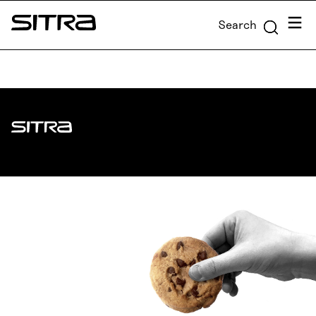
Skip to
Menu
Search
content
Sitra
↓
Sitra
ADDRESS
Itämerenkatu 11-13, PO Box 160,
00181 Helsinki
How to get to Sitra?
BUSINESS ID
0202132-3
TELEPHONE