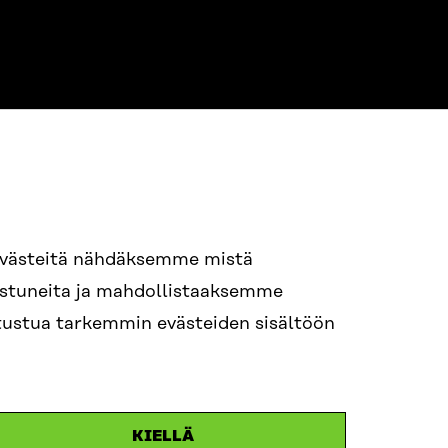
NE
94 618 991
evästeitä nähdäksemme mistä
nostuneita ja mahdollistaaksemme
tutustua tarkemmin evästeiden sisältöön
ame.lastname@sitra.fi
itra.fi
KIELLÄ