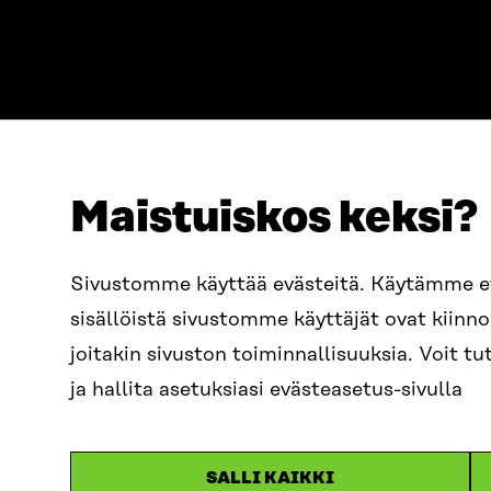
Maistuiskos keksi?
ADDRESS
TELEPHO
Itämerenkatu 11-13, PO Box
+358 2
Sivustomme käyttää evästeitä. Käytämme 
160,
sisällöistä sivustomme käyttäjät ovat kiin
00181 Helsinki
EMAIL
joitakin sivuston toiminnallisuuksia. Voit 
How to get to Sitra?
firstn
BUSINESS ID
ja hallita asetuksiasi evästeasetus-sivulla
0202132-3
sitra@s
SALLI KAIKKI